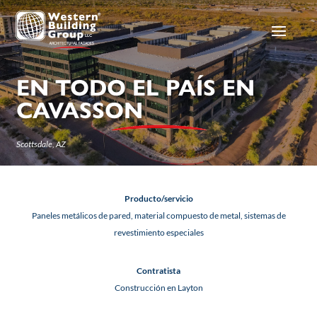
EN TODO EL PAÍS EN
CAVASSON
Scottsdale, AZ
Producto/servicio
Paneles metálicos de pared, material compuesto de metal, sistemas de
revestimiento especiales
Contratista
Construcción en Layton